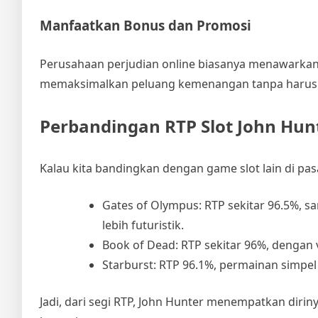
Manfaatkan Bonus dan Promosi
Perusahaan perjudian online biasanya menawarkan 
memaksimalkan peluang kemenangan tanpa harus 
Perbandingan RTP Slot John Hunt
Kalau kita bandingkan dengan game slot lain di pa
Gates of Olympus: RTP sekitar 96.5%, 
lebih futuristik.
Book of Dead: RTP sekitar 96%, dengan vo
Starburst: RTP 96.1%, permainan simp
Jadi, dari segi RTP, John Hunter menempatkan dirin