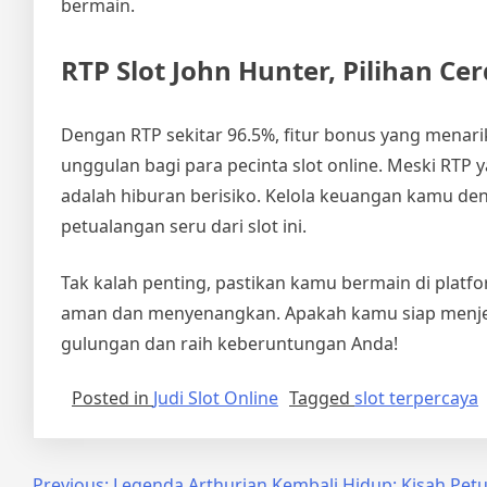
bermain.
RTP Slot John Hunter, Pilihan C
Dengan RTP sekitar 96.5%, fitur bonus yang menari
unggulan bagi para pecinta slot online. Meski RTP 
adalah hiburan berisiko. Kelola keuangan kamu de
petualangan seru dari slot ini.
Tak kalah penting, pastikan kamu bermain di platf
aman dan menyenangkan. Apakah kamu siap menjel
gulungan dan raih keberuntungan Anda!
Posted in
Judi Slot Online
Tagged
slot terpercaya
Previous:
Legenda Arthurian Kembali Hidup: Kisah Petu