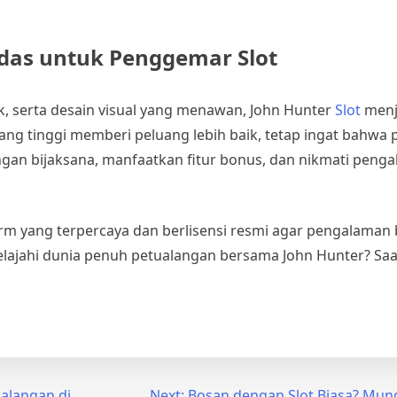
erdas untuk Penggemar Slot
k, serta desain visual yang menawan, John Hunter
Slot
menja
yang tinggi memberi peluang lebih baik, tetap ingat bahwa 
ngan bijaksana, manfaatkan fitur bonus, dan nikmati peng
orm yang terpercaya dan berlisensi resmi agar pengalaman
ajahi dunia penuh petualangan bersama John Hunter? Sa
alangan di
Next:
Bosan dengan Slot Biasa? Mun