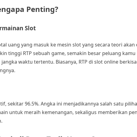
Mengapa Penting?
ermainan Slot
 total uang yang masuk ke mesin slot yang secara teori akan
akin tinggi RTP sebuah game, semakin besar peluang kamu
gka waktu tertentu. Biasanya, RTP di slot online berkisa
ngnya.
if, sekitar 96.5%. Angka ini menjadikannya salah satu piliha
main untuk meraih kemenangan, sekaligus memberikan p
.