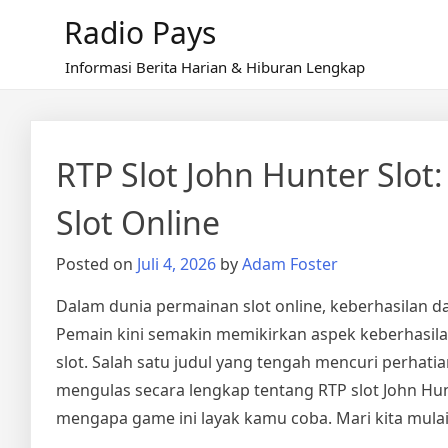
Skip
Radio Pays
to
content
Informasi Berita Harian & Hiburan Lengkap
RTP Slot John Hunter Sl
Slot Online
Posted on
Juli 4, 2026
by
Adam Foster
Dalam dunia permainan slot online, keberhasilan 
Pemain kini semakin memikirkan aspek keberhasila
slot. Salah satu judul yang tengah mencuri perhatia
mengulas secara lengkap tentang RTP slot John H
mengapa game ini layak kamu coba. Mari kita mulai 