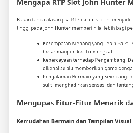
Mengapa RTP Slot John Hunter M
Bukan tanpa alasan jika RTP dalam slot ini menja
tinggi pada John Hunter memberi nilai lebih bagi p
Kesempatan Menang yang Lebih Baik: D
besar maupun kecil meningkat.
Kepercayaan terhadap Pengembang: Dev
dikenal selalu memberikan game dengan
Pengalaman Bermain yang Seimbang: R
sulit, menghadirkan sensasi dan tantan
Mengupas Fitur-Fitur Menarik d
Kemudahan Bermain dan Tampilan Visual