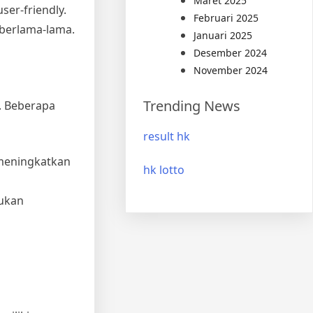
Maret 2025
ser-friendly.
Februari 2025
berlama-lama.
Januari 2025
Desember 2024
November 2024
Trending News
. Beberapa
result hk
meningkatkan
hk lotto
tukan