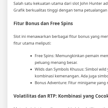
Salah satu kekuatan utama dari slot John Hunter ad
Grafik berkualitas tinggi dengan tema petualang
Fitur Bonus dan Free Spins
Slot ini menawarkan berbagai fitur bonus yang 
fitur utama meliputi:
Free Spins: Memungkinkan pemain mem
peluang menang besar.
Wilds dan Symbols Khusus: Simbol wil
kombinasi kemenangan. Ada juga simbo
Bonus Adventure: Fitur minigame yang
Volatilitas dan RTP: Kombinasi yang Coco