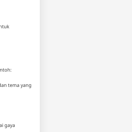
ntuk
ntoh:
 dan tema yang
ai gaya