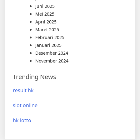
Juni 2025
Mei 2025
April 2025
Maret 2025
Februari 2025
Januari 2025
Desember 2024
November 2024
Trending News
result hk
slot online
hk lotto