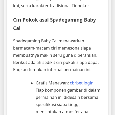
koi, serta karakter tradisional Tiongkok.
Ciri Pokok asal Spadegaming Baby
Cai
Spadegaming Baby Cai menawarkan
bermacam-macam ciri memesona siapa
membuatnya makin seru guna diperankan.
Berikut adalah sedikit ciri pokok siapa dapat
Engkau temukan internal permainan ini:
Grafis Menawan:
cbrbet login
Tiap komponen gambar di dalam
permainan ini didesain bersama
spesifikasi siapa tinggi,
menciptakan atmosfer apa