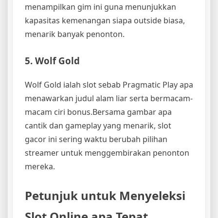
menampilkan gim ini guna menunjukkan
kapasitas kemenangan siapa outside biasa,
menarik banyak penonton.
5. Wolf Gold
Wolf Gold ialah slot sebab Pragmatic Play apa
menawarkan judul alam liar serta bermacam-
macam ciri bonus.Bersama gambar apa
cantik dan gameplay yang menarik, slot
gacor ini sering waktu berubah pilihan
streamer untuk menggembirakan penonton
mereka.
Petunjuk untuk Menyeleksi
Slot Online apa Tepat