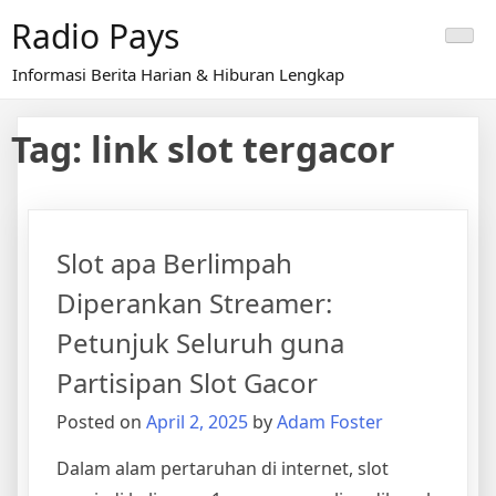
Skip
Radio Pays
to
content
Informasi Berita Harian & Hiburan Lengkap
Tag:
link slot tergacor
Slot apa Berlimpah
Diperankan Streamer:
Petunjuk Seluruh guna
Partisipan Slot Gacor
Posted on
April 2, 2025
by
Adam Foster
Dalam alam pertaruhan di internet, slot