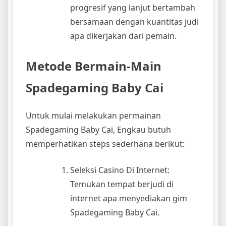
progresif yang lanjut bertambah
bersamaan dengan kuantitas judi
apa dikerjakan dari pemain.
Metode Bermain-Main
Spadegaming Baby Cai
Untuk mulai melakukan permainan
Spadegaming Baby Cai, Engkau butuh
memperhatikan steps sederhana berikut:
Seleksi Casino Di Internet:
Temukan tempat berjudi di
internet apa menyediakan gim
Spadegaming Baby Cai.