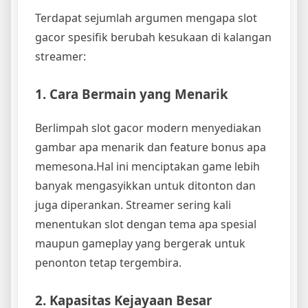
Terdapat sejumlah argumen mengapa slot
gacor spesifik berubah kesukaan di kalangan
streamer:
1. Cara Bermain yang Menarik
Berlimpah slot gacor modern menyediakan
gambar apa menarik dan feature bonus apa
memesona.Hal ini menciptakan game lebih
banyak mengasyikkan untuk ditonton dan
juga diperankan. Streamer sering kali
menentukan slot dengan tema apa spesial
maupun gameplay yang bergerak untuk
penonton tetap tergembira.
2. Kapasitas Kejayaan Besar