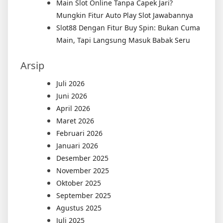
Main Slot Online Tanpa Capek Jari?
Mungkin Fitur Auto Play Slot Jawabannya
Slot88 Dengan Fitur Buy Spin: Bukan Cuma
Main, Tapi Langsung Masuk Babak Seru
Arsip
Juli 2026
Juni 2026
April 2026
Maret 2026
Februari 2026
Januari 2026
Desember 2025
November 2025
Oktober 2025
September 2025
Agustus 2025
Juli 2025