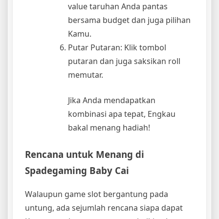
value taruhan Anda pantas
bersama budget dan juga pilihan
Kamu.
Putar Putaran: Klik tombol
putaran dan juga saksikan roll
memutar.
Jika Anda mendapatkan
kombinasi apa tepat, Engkau
bakal menang hadiah!
Rencana untuk Menang di
Spadegaming Baby Cai
Walaupun game slot bergantung pada
untung, ada sejumlah rencana siapa dapat