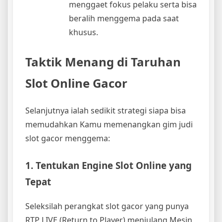
menggaet fokus pelaku serta bisa
beralih menggema pada saat
khusus.
Taktik Menang di Taruhan
Slot Online Gacor
Selanjutnya ialah sedikit strategi siapa bisa
memudahkan Kamu memenangkan gim judi
slot gacor menggema:
1. Tentukan Engine Slot Online yang
Tepat
Seleksilah perangkat slot gacor yang punya
RTP LIVE (Return to Player) menjulang.Mesin