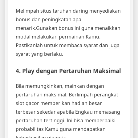
Melimpah situs taruhan daring menyediakan
bonus dan peningkatan apa
menarik.Gunakan bonus ini guna menaikkan
modal melakukan permainan Kamu.
Pastikanlah untuk membaca syarat dan juga
syarat yang berlaku.
4. Play dengan Pertaruhan Maksimal
Bila memungkinkan, mainkan dengan
pertaruhan maksimal. Berlimpah perangkat
slot gacor memberikan hadiah besar
terbesar sekedar apabila Engkau memasang
pertaruhan tertinggi. Ini bisa memperbaiki
probabilitas Kamu guna mendapatkan
keberhasilan gigantic.