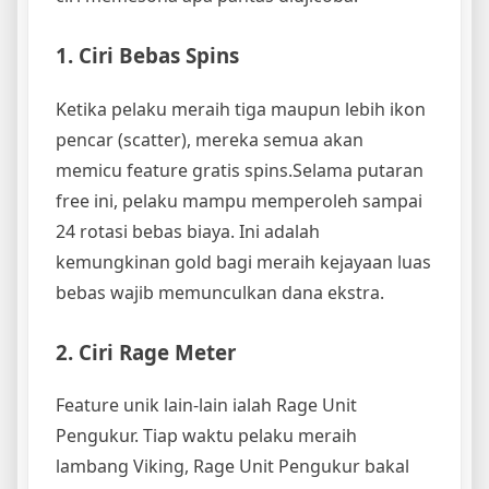
1. Ciri Bebas Spins
Ketika pelaku meraih tiga maupun lebih ikon
pencar (scatter), mereka semua akan
memicu feature gratis spins.Selama putaran
free ini, pelaku mampu memperoleh sampai
24 rotasi bebas biaya. Ini adalah
kemungkinan gold bagi meraih kejayaan luas
bebas wajib memunculkan dana ekstra.
2. Ciri Rage Meter
Feature unik lain-lain ialah Rage Unit
Pengukur. Tiap waktu pelaku meraih
lambang Viking, Rage Unit Pengukur bakal