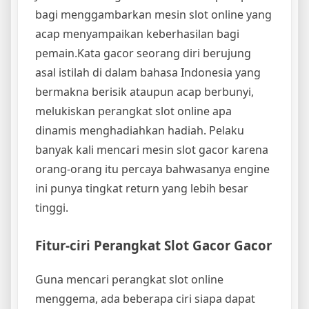
bagi menggambarkan mesin slot online yang
acap menyampaikan keberhasilan bagi
pemain.Kata gacor seorang diri berujung
asal istilah di dalam bahasa Indonesia yang
bermakna berisik ataupun acap berbunyi,
melukiskan perangkat slot online apa
dinamis menghadiahkan hadiah. Pelaku
banyak kali mencari mesin slot gacor karena
orang-orang itu percaya bahwasanya engine
ini punya tingkat return yang lebih besar
tinggi.
Fitur-ciri Perangkat Slot Gacor Gacor
Guna mencari perangkat slot online
menggema, ada beberapa ciri siapa dapat