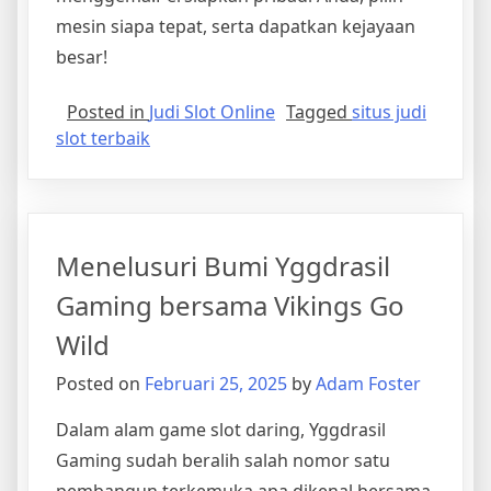
mesin siapa tepat, serta dapatkan kejayaan
besar!
Posted in
Judi Slot Online
Tagged
situs judi
slot terbaik
Menelusuri Bumi Yggdrasil
Gaming bersama Vikings Go
Wild
Posted on
Februari 25, 2025
by
Adam Foster
Dalam alam game slot daring, Yggdrasil
Gaming sudah beralih salah nomor satu