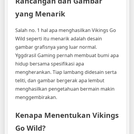
Rancangan dan Gambar
yang Menarik
Salah no. 1 hal apa menghasilkan Vikings Go
Wild seperti itu menarik adalah desain
gambar grafisnya yang luar normal.
Yggdrasil Gaming pernah membuat bumi apa
hidup bersama spesifikasi apa
mengherankan. Tiap lambang didesain serta
teliti, dan gambar bergerak apa lembut
menghasilkan pengetahuan bermain makin
menggembirakan.
Kenapa Menentukan Vikings
Go Wild?