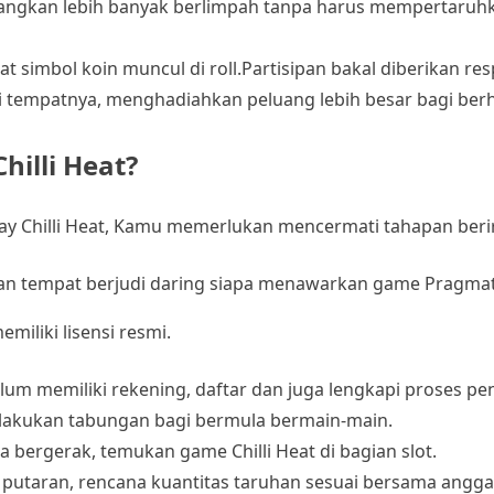
ngkan lebih banyak berlimpah tanpa harus mempertaruh
saat simbol koin muncul di roll.Partisipan bakal diberikan res
di tempatnya, menghadiahkan peluang lebih besar bagi berh
illi Heat?
ay Chilli Heat, Kamu memerlukan mencermati tahapan beri
tkan tempat berjudi daring siapa menawarkan game Pragmati
miliki lisensi resmi.
lum memiliki rekening, daftar dan juga lengkapi proses pe
lakukan tabungan bagi bermula bermain-main.
da bergerak, temukan game Chilli Heat di bagian slot.
gi putaran, rencana kuantitas taruhan sesuai bersama angg