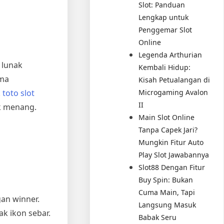
Slot: Panduan
Lengkap untuk
Penggemar Slot
Online
Legenda Arthurian
t lunak
Kembali Hidup:
ama
Kisah Petualangan di
Microgaming Avalon
.
toto slot
II
k menang.
Main Slot Online
Tanpa Capek Jari?
Mungkin Fitur Auto
Play Slot Jawabannya
Slot88 Dengan Fitur
Buy Spin: Bukan
Cuma Main, Tapi
an winner.
Langsung Masuk
k ikon sebar.
Babak Seru