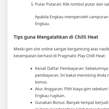
Putar Putaran: Klik tombol putar dan s
Apabila Engkau memperoleh campuran a
Engkau.
Tips guna Mengalahkan di Chilli Heat
Meski gim slot online sangat bergantung atas nas
kesempatan berhasil di Pragmatic Play Chilli Heat:
Kenali Daftar Pembayaran: Sebelumnya
pembayaran. Ini bakal menolong Anda m
bonus.
Atur Anggaran: Pilih biaya gim sebelu
Engkau rugikan.
Gunakan Bonus: Banyak tempat berjudi