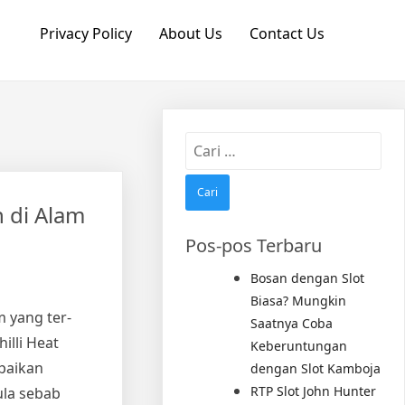
Privacy Policy
About Us
Contact Us
Cari
untuk:
n di Alam
Pos-pos Terbaru
Bosan dengan Slot
Biasa? Mungkin
m yang ter-
Saatnya Coba
lli Heat
Keberuntungan
paikan
dengan Slot Kamboja
RTP Slot John Hunter
ula sebab