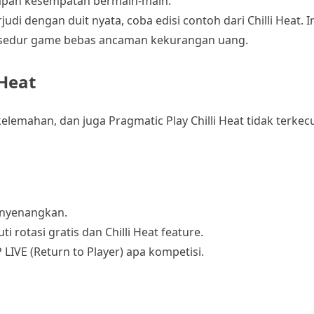
impah kesempatan bermain-main.
di dengan duit nyata, coba edisi contoh dari Chilli Heat. I
sedur game bebas ancaman kekurangan uang.
 Heat
lemahan, dan juga Pragmatic Play Chilli Heat tidak terkecu
enyenangkan.
 rotasi gratis dan Chilli Heat feature.
LIVE (Return to Player) apa kompetisi.