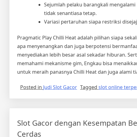
Sejumlah pelaku barangkali mengalami 
tidak senantiasa tetap.
Variasi pertaruhan siapa restriksi diseja
Pragmatic Play Chilli Heat adalah pilihan siapa se
apa menyenangkan dan juga berpotensi bermanfaat
menyediakan lebih besar asal sekadar hiburan. Ser
memahami mekanisme gim, Engkau bisa menaikkan k
untuk meraih panasnya Chilli Heat dan juga alami t
Posted in
Judi Slot Gacor
Tagged
slot online terp
Slot Gacor dengan Kesempatan Ber
Cerdas