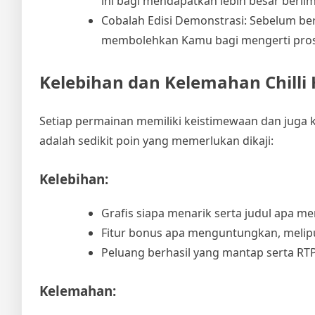
ini bagi mendapatkan lebih besar berl
Cobalah Edisi Demonstrasi: Sebelum berju
membolehkan Kamu bagi mengerti pro
Kelebihan dan Kelemahan Chilli
Setiap permainan memiliki keistimewaan dan juga ke
adalah sedikit poin yang memerlukan dikaji:
Kelebihan:
Grafis siapa menarik serta judul apa m
Fitur bonus apa menguntungkan, meliputi
Peluang berhasil yang mantap serta RTP 
Kelemahan: