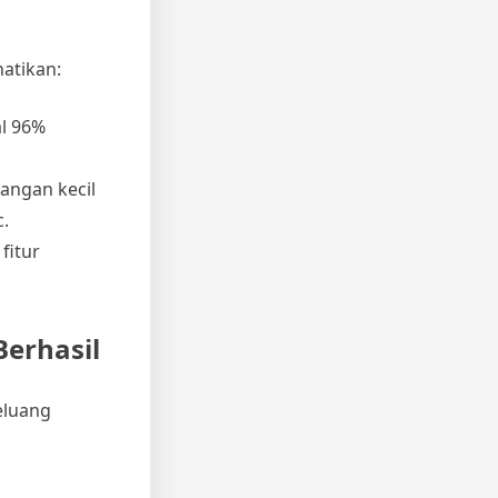
atikan:
al 96%
angan kecil
c.
fitur
erhasil
eluang