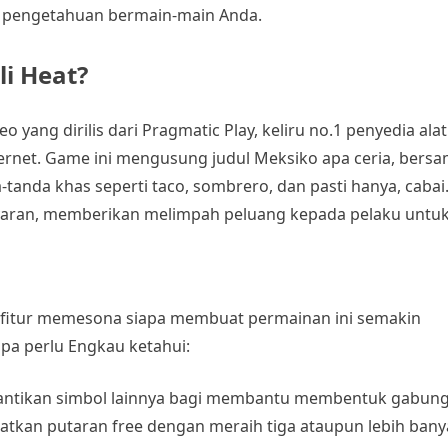
 pengetahuan bermain-main Anda.
li Heat?
o yang dirilis dari Pragmatic Play, keliru no.1 penyedia ala
nternet. Game ini mengusung judul Meksiko apa ceria, bers
anda khas seperti taco, sombrero, dan pasti hanya, cabai
ayaran, memberikan melimpah peluang kepada pelaku untu
ka fitur memesona siapa membuat permainan ini semakin
pa perlu Engkau ketahui:
antikan simbol lainnya bagi membantu membentuk gabung
tkan putaran free dengan meraih tiga ataupun lebih banya