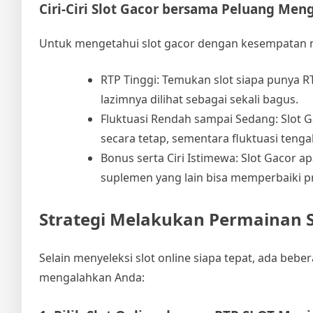
Ciri-Ciri Slot Gacor bersama Peluang Men
Untuk mengetahui slot gacor dengan kesempatan me
RTP Tinggi: Temukan slot siapa punya R
lazimnya dilihat sebagai sekali bagus.
Fluktuasi Rendah sampai Sedang: Slo
secara tetap, sementara fluktuasi teng
Bonus serta Ciri Istimewa: Slot Gacor 
suplemen yang lain bisa memperbaiki p
Strategi Melakukan Permainan S
Selain menyeleksi slot online siapa tepat, ada be
mengalahkan Anda: