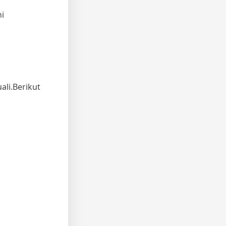
ni
ali.Berikut