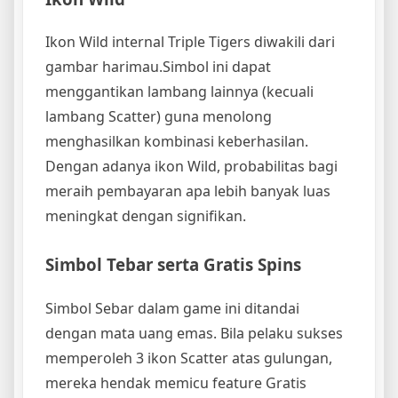
Ikon Wild internal Triple Tigers diwakili dari
gambar harimau.Simbol ini dapat
menggantikan lambang lainnya (kecuali
lambang Scatter) guna menolong
menghasilkan kombinasi keberhasilan.
Dengan adanya ikon Wild, probabilitas bagi
meraih pembayaran apa lebih banyak luas
meningkat dengan signifikan.
Simbol Tebar serta Gratis Spins
Simbol Sebar dalam game ini ditandai
dengan mata uang emas. Bila pelaku sukses
memperoleh 3 ikon Scatter atas gulungan,
mereka hendak memicu feature Gratis