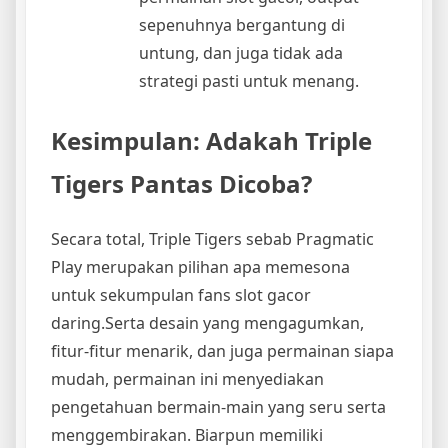
sepenuhnya bergantung di
untung, dan juga tidak ada
strategi pasti untuk menang.
Kesimpulan: Adakah Triple
Tigers Pantas Dicoba?
Secara total, Triple Tigers sebab Pragmatic
Play merupakan pilihan apa memesona
untuk sekumpulan fans slot gacor
daring.Serta desain yang mengagumkan,
fitur-fitur menarik, dan juga permainan siapa
mudah, permainan ini menyediakan
pengetahuan bermain-main yang seru serta
menggembirakan. Biarpun memiliki