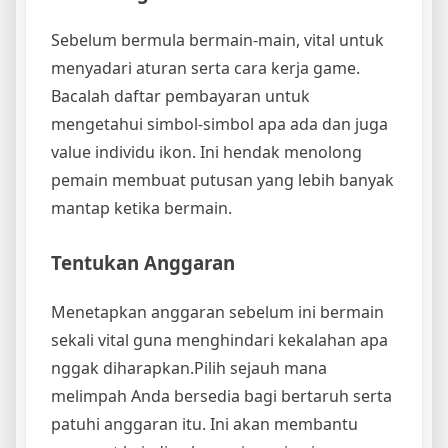
Sebelum bermula bermain-main, vital untuk
menyadari aturan serta cara kerja game.
Bacalah daftar pembayaran untuk
mengetahui simbol-simbol apa ada dan juga
value individu ikon. Ini hendak menolong
pemain membuat putusan yang lebih banyak
mantap ketika bermain.
Tentukan Anggaran
Menetapkan anggaran sebelum ini bermain
sekali vital guna menghindari kekalahan apa
nggak diharapkan.Pilih sejauh mana
melimpah Anda bersedia bagi bertaruh serta
patuhi anggaran itu. Ini akan membantu